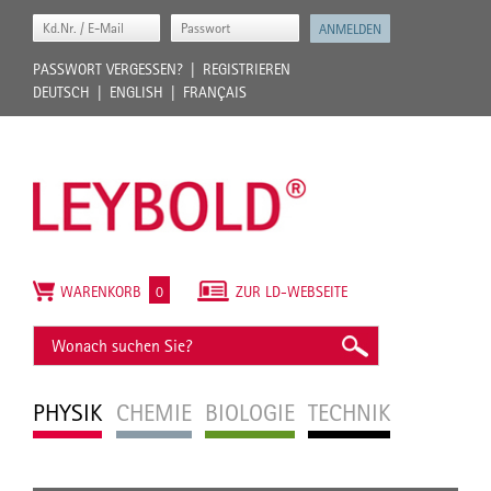
PASSWORT VERGESSEN?
REGISTRIEREN
DEUTSCH
ENGLISH
FRANÇAIS
WARENKORB
0
ZUR LD-WEBSEITE
PHYSIK
CHEMIE
BIOLOGIE
TECHNIK