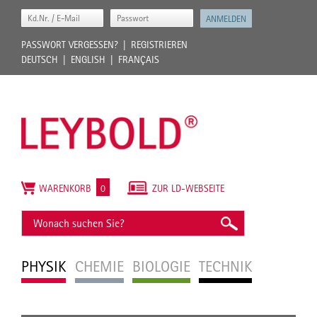
PASSWORT VERGESSEN?
REGISTRIEREN
DEUTSCH
ENGLISH
FRANÇAIS
WARENKORB
0
ZUR LD-WEBSEITE
PHYSIK
CHEMIE
BIOLOGIE
TECHNIK