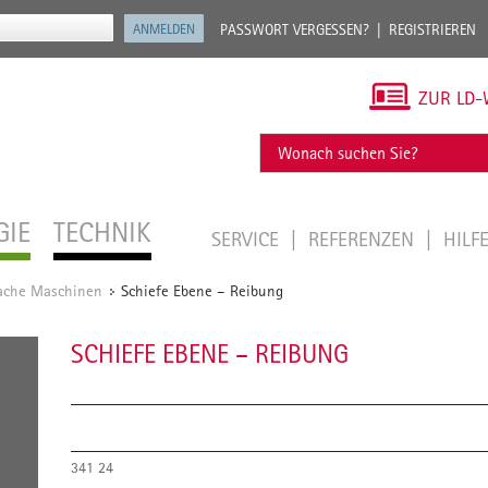
PASSWORT VERGESSEN?
REGISTRIEREN
ZUR LD-
GIE
TECHNIK
SERVICE
REFERENZEN
HILF
ache Maschinen
Schiefe Ebene – Reibung
/
SCHIEFE EBENE – REIBUNG
341 24