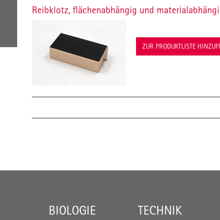
Reibklotz, flächenabhängig und materialabhäng
ZUR PRODUKTLISTE HINZU
BIOLOGIE
TECHNIK