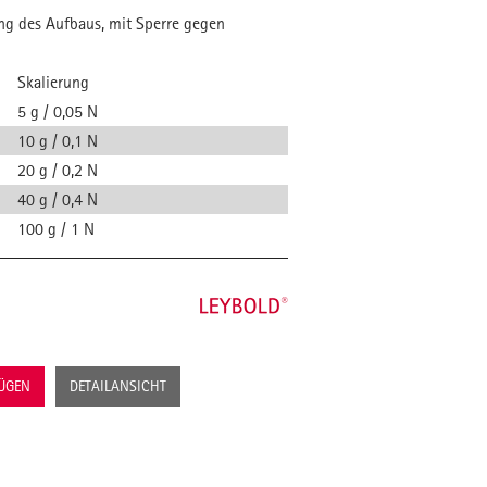
ung des Aufbaus, mit Sperre gegen
Skalierung
5 g / 0,05 N
10 g / 0,1 N
20 g / 0,2 N
40 g / 0,4 N
100 g / 1 N
FÜGEN
DETAILANSICHT