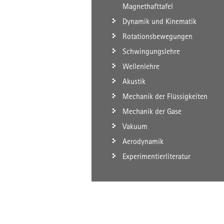
Magnethafttafel
Dynamik und Kinematik
Rotationsbewegungen
Schwingungslehre
Wellenlehre
Akustik
Mechanik der Flüssigkeiten
Mechanik der Gase
Vakuum
Aerodynamik
Experimentierliteratur