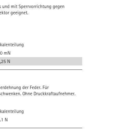
us und mit Sperrvorrichtung gegen
ektor geeignet.
kalenteilung
50 mN
,25 N
berdehnung der Feder. Für
e schwenken. Ohne Druckkraftaufnehmer.
kalenteilung
.1 N