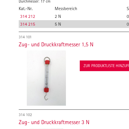
Durchmesser: 17 cm
Kat.-Nr.
Messbereich
S
314 212
2 N
0
314 215
5 N
0
314 101
Zug- und Druckkraftmesser 1,5 N
ZUR PRODUKTLISTE HINZU
314 102
Zug- und Druckkraftmesser 3 N