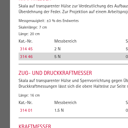
Skala auf transparenter Hülse zur Verdeutlichung des Aufba
Überdehnung der Feder. Zur Projektion auf einem Arbeitsproj
Messgenauigkeit: ±3 % des Endwertes
Skalenlänge: 7 cm
Länge: 20 cm
Kat.-Nr.
Messbereich
S
314 45
2 N
314 46
5 N
0
ZUG- UND DRUCKKRAFTMESSER
Skala auf transparenter Hülse und Sperrvorrichtung gegen Ü
Druckkraftmessungen lässt sich die obere Halteöse zur Seit
Länge: 16 cm
Kat.-Nr.
Messbereich
S
314 01
1.5 N
0
KRAFTMESSER