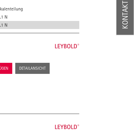
KONTAKT
kalenteilung
.1 N
.1 N
FÜGEN
DETAILANSICHT