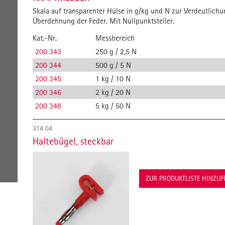
Skala auf transparenter Hülse in g/kg und N zur Verdeutlich
Überdehnung der Feder. Mit Nullpunktsteller.
Kat.-Nr.
Messbereich
200 343
250 g / 2,5 N
200 344
500 g / 5 N
200 345
1 kg / 10 N
200 346
2 kg / 20 N
200 348
5 kg / 50 N
314 04
Haltebügel, steckbar
ZUR PRODUKTLISTE HINZU