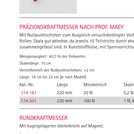
PRÄZIONSKRAFTMESSER NACH PROF. MAEY
Mit Nullpunktschieber zum Ausgleich versuchsbedingter Vorb
Rollen. Skala gut ablesbar, da jeweils 10 Teilstriche durch a
zusammengefasst sind. In Kunststoffhülse, mit Sperrvorrich
Messgenauigkeit: ±0,5 % des Endwertes
Skalenlänge: 10 cm
Verstellbereich des Nullpunktschiebers: +2 cm
Länge: 19 cm bis 23 cm (je nach Modell)
Kat.-Nr.
Länge
Messbereich
Skale
314 181
220 mm
20 N
0,2 N
314 201
230 mm
100 N
1 N, 
RUNDKRAFTMESSER
Mit kugelgelagerter Umlenkrolle auf Magnet.