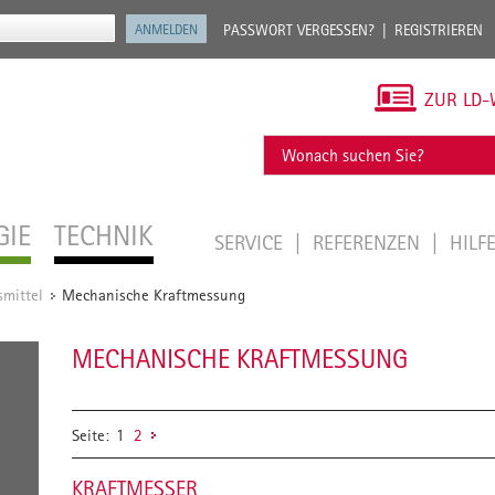
PASSWORT VERGESSEN?
REGISTRIEREN
ZUR LD-
GIE
TECHNIK
SERVICE
REFERENZEN
HILF
mittel
Mechanische Kraftmessung
/
MECHANISCHE KRAFTMESSUNG
Seite:
1
2
KRAFTMESSER