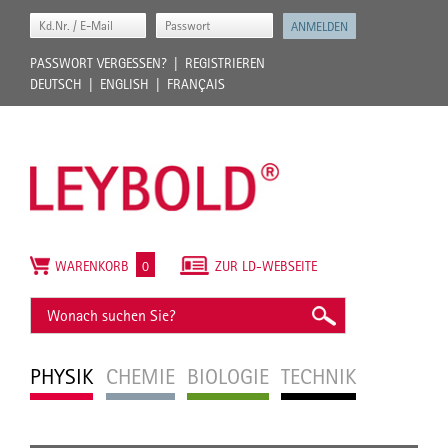
PASSWORT VERGESSEN?
REGISTRIEREN
DEUTSCH
ENGLISH
FRANÇAIS
WARENKORB
0
ZUR LD-WEBSEITE
PHYSIK
CHEMIE
BIOLOGIE
TECHNIK