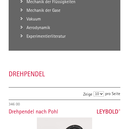
Mechanik der Flüssigkeiten
Mechanik der Gase
Vakuum
Aerodynamik
Experimentierliteratur
DREHPENDEL
pro Seite
Zeige
346 00
Drehpendel nach Pohl