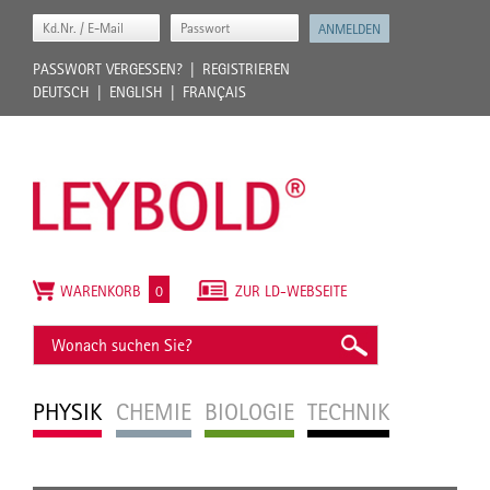
PASSWORT VERGESSEN?
REGISTRIEREN
DEUTSCH
ENGLISH
FRANÇAIS
WARENKORB
0
ZUR LD-WEBSEITE
PHYSIK
CHEMIE
BIOLOGIE
TECHNIK