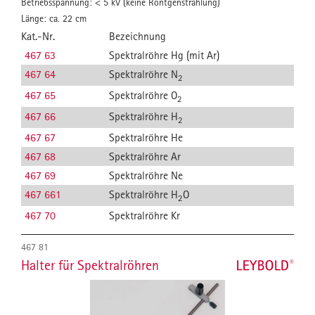
Betriebsspannung: < 5 kV (keine Röntgenstrahlung)
Länge: ca. 22 cm
Kat.-Nr.
Bezeichnung
467 63
Spektralröhre Hg (mit Ar)
467 64
Spektralröhre N
2
467 65
Spektralröhre O
2
467 66
Spektralröhre H
2
467 67
Spektralröhre He
467 68
Spektralröhre Ar
467 69
Spektralröhre Ne
467 661
Spektralröhre H
O
2
467 70
Spektralröhre Kr
467 81
Halter für Spektralröhren