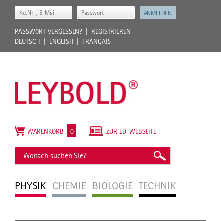
PASSWORT VERGESSEN?
REGISTRIEREN
DEUTSCH
ENGLISH
FRANÇAIS
WARENKORB
0
ZUR LD-WEBSEITE
PHYSIK
CHEMIE
BIOLOGIE
TECHNIK