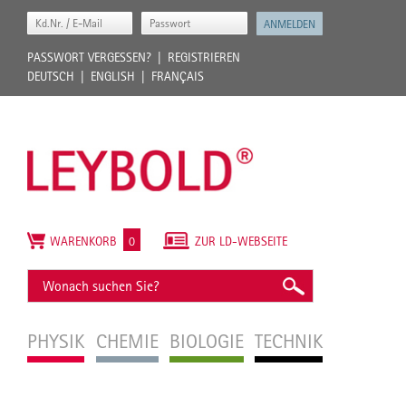
PASSWORT VERGESSEN?
REGISTRIEREN
DEUTSCH
ENGLISH
FRANÇAIS
WARENKORB
0
ZUR LD-WEBSEITE
PHYSIK
CHEMIE
BIOLOGIE
TECHNIK