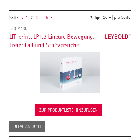
pro Seite
Seite:
1
2
3
4
5
Zeige
520 7113DE
LIT-print: LP1.3 Lineare Bewegung,
Freier Fall und Stoßversuche
ZUR PRODUKTLISTE HINZUFÜGEN
DETAILANSICHT