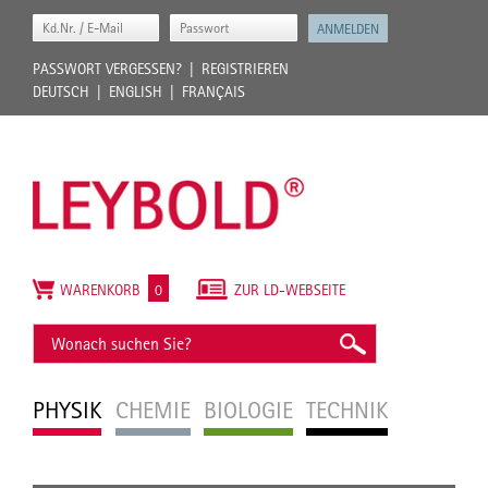
PASSWORT VERGESSEN?
REGISTRIEREN
DEUTSCH
ENGLISH
FRANÇAIS
WARENKORB
0
ZUR LD-WEBSEITE
PHYSIK
CHEMIE
BIOLOGIE
TECHNIK