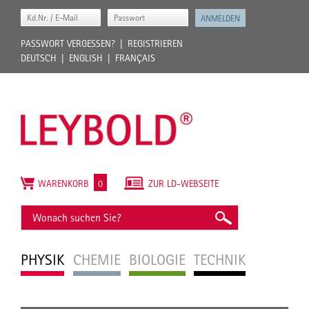
PASSWORT VERGESSEN?
REGISTRIEREN
DEUTSCH
ENGLISH
FRANÇAIS
WARENKORB
0
ZUR LD-WEBSEITE
PHYSIK
CHEMIE
BIOLOGIE
TECHNIK