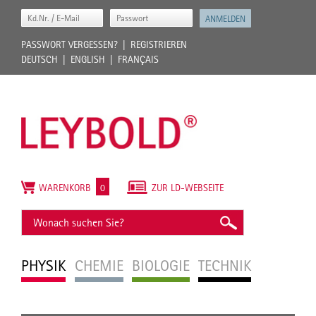
PASSWORT VERGESSEN?
REGISTRIEREN
DEUTSCH
ENGLISH
FRANÇAIS
WARENKORB
0
ZUR LD-WEBSEITE
PHYSIK
CHEMIE
BIOLOGIE
TECHNIK