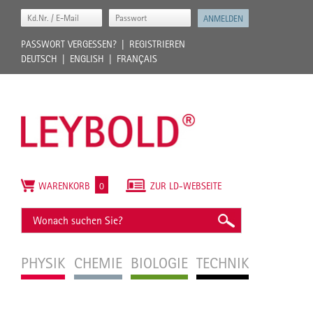
PASSWORT VERGESSEN?
REGISTRIEREN
DEUTSCH
ENGLISH
FRANÇAIS
WARENKORB
0
ZUR LD-WEBSEITE
PHYSIK
CHEMIE
BIOLOGIE
TECHNIK