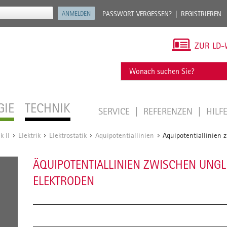
PASSWORT VERGESSEN?
REGISTRIEREN
ZUR LD-
GIE
TECHNIK
SERVICE
REFERENZEN
HILF
k II
Elektrik
Elektrostatik
Äquipotentiallinien
Äquipotentiallinien 
/
/
/
/
ÄQUIPOTENTIALLINIEN ZWISCHEN UNG
ELEKTRODEN