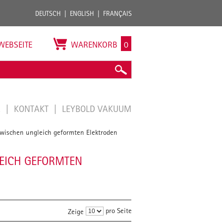
DEUTSCH
ENGLISH
FRANÇAIS
WEBSEITE
WARENKORB
0
E
KONTAKT
LEYBOLD VAKUUM
zwischen ungleich geformten Elektroden
LEICH GEFORMTEN
pro Seite
Zeige