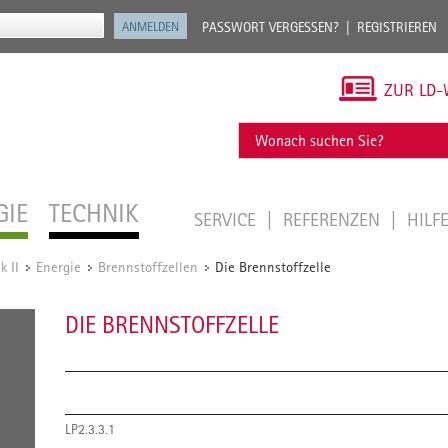
PASSWORT VERGESSEN?
REGISTRIEREN
ZUR LD-
GIE
TECHNIK
SERVICE
REFERENZEN
HILF
k II
Energie
Brennstoffzellen
Die Brennstoffzelle
/
/
/
DIE BRENNSTOFFZELLE
LP2.3.3.1