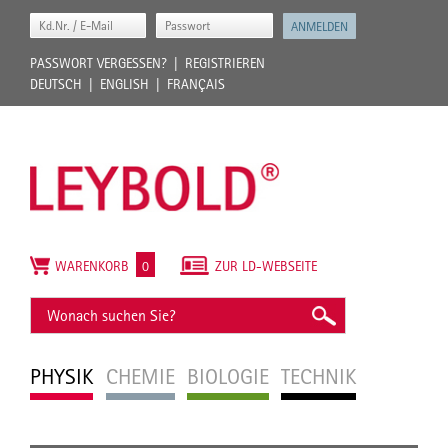
PASSWORT VERGESSEN?
REGISTRIEREN
DEUTSCH
ENGLISH
FRANÇAIS
WARENKORB
0
ZUR LD-WEBSEITE
PHYSIK
CHEMIE
BIOLOGIE
TECHNIK