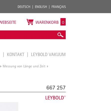
DEUTSCH
ENGLISH
FRANÇAIS
WEBSEITE
WARENKORB
0
E
KONTAKT
LEYBOLD VAKUUM
Messung von Länge und Zeit
/
/
667 257