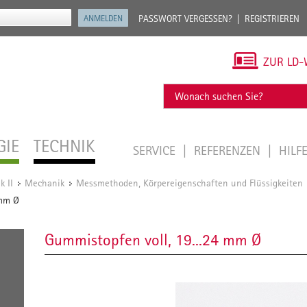
PASSWORT VERGESSEN?
REGISTRIEREN
ZUR LD-
GIE
TECHNIK
SERVICE
REFERENZEN
HILF
k II
Mechanik
Messmethoden, Körpereigenschaften und Flüssigkeiten
/
/
 mm Ø
Gummistopfen voll, 19...24 mm Ø