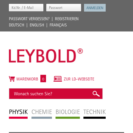
PASSWORT VERGESSEN?
REGISTRIEREN
DEUTSCH
ENGLISH
FRANÇAIS
WARENKORB
0
ZUR LD-WEBSEITE
PHYSIK
CHEMIE
BIOLOGIE
TECHNIK