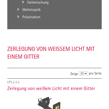
Farbmischung
Wellenoptik
Polarisation
ZERLEGUNG VON WEISSEM LICHT MIT E
INEM GITTER
pro Seite
Zeige
LP5.2.2.2
Zerlegung von weißem Licht mit einem Gitter