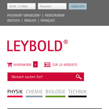
PASSWORT VERGESSEN?
REGISTRIEREN
DEUTSCH
ENGLISH
FRANÇAIS
WARENKORB
0
ZUR LD-WEBSEITE
PHYSIK
CHEMIE
BIOLOGIE
TECHNIK