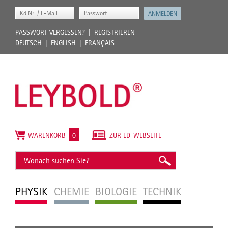
PASSWORT VERGESSEN?
REGISTRIEREN
DEUTSCH
ENGLISH
FRANÇAIS
WARENKORB
0
ZUR LD-WEBSEITE
PHYSIK
CHEMIE
BIOLOGIE
TECHNIK