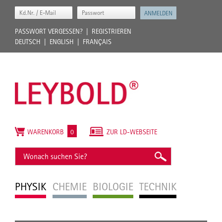
PASSWORT VERGESSEN?
REGISTRIEREN
DEUTSCH
ENGLISH
FRANÇAIS
WARENKORB
0
ZUR LD-WEBSEITE
PHYSIK
CHEMIE
BIOLOGIE
TECHNIK