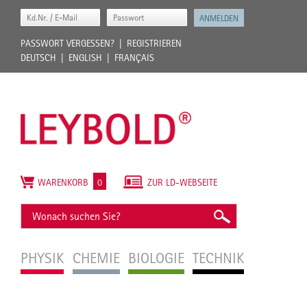
PASSWORT VERGESSEN?
REGISTRIEREN
DEUTSCH
ENGLISH
FRANÇAIS
WARENKORB
0
ZUR LD-WEBSEITE
PHYSIK
CHEMIE
BIOLOGIE
TECHNIK