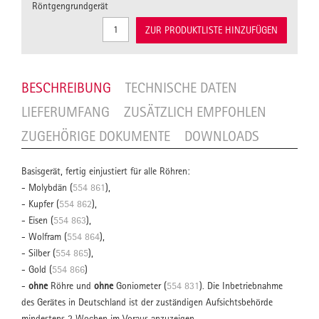
Röntgengrundgerät
ZUR PRODUKTLISTE HINZUFÜGEN
BESCHREIBUNG
TECHNISCHE DATEN
LIEFERUMFANG
ZUSÄTZLICH EMPFOHLEN
ZUGEHÖRIGE DOKUMENTE
DOWNLOADS
Basisgerät, fertig einjustiert für alle Röhren:
- Molybdän (
554 861
),
- Kupfer (
554 862
),
- Eisen (
554 863
),
- Wolfram (
554 864
),
- Silber (
554 865
),
- Gold (
554 866
)
-
ohne
Röhre und
ohne
Goniometer (
554 831
). Die Inbetriebnahme
des Gerätes in Deutschland ist der zuständigen Aufsichtsbehörde
mindestens 2 Wochen im Voraus anzuzeigen.