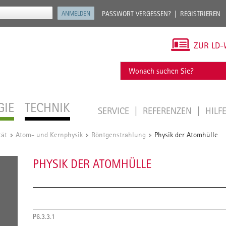
PASSWORT VERGESSEN?
REGISTRIEREN
ZUR LD-
GIE
TECHNIK
SERVICE
REFERENZEN
HILF
tät
Atom- und Kernphysik
Röntgenstrahlung
Physik der Atomhülle
/
/
/
PHYSIK DER ATOMHÜLLE
P6.3.3.1