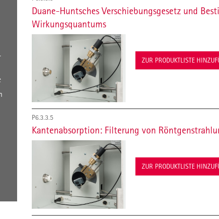
Duane-Huntsches Verschiebungsgesetz und Bes
Wirkungsquantums
-
ZUR PRODUKTLISTE HINZU
e
n
P6.3.3.5
Kantenabsorption: Filterung von Röntgenstrahl
ZUR PRODUKTLISTE HINZU