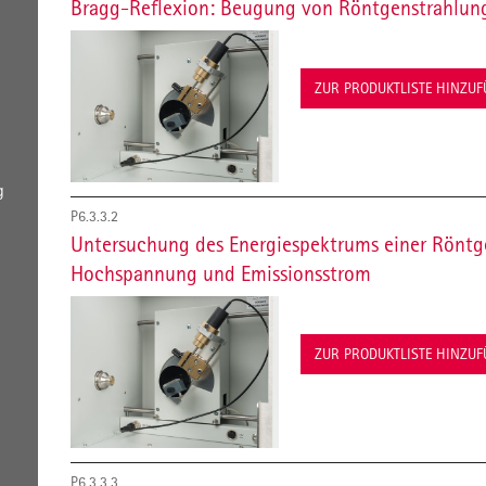
Bragg-Reflexion: Beugung von Röntgenstrahlung 
ZUR PRODUKTLISTE HINZU
g
P6.3.3.2
Untersuchung des Energiespektrums einer Röntg
Hochspannung und Emissionsstrom
ZUR PRODUKTLISTE HINZU
P6.3.3.3