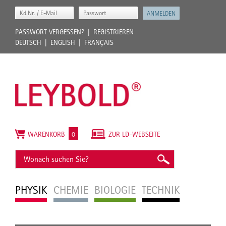
PASSWORT VERGESSEN?
REGISTRIEREN
DEUTSCH
ENGLISH
FRANÇAIS
WARENKORB
0
ZUR LD-WEBSEITE
PHYSIK
CHEMIE
BIOLOGIE
TECHNIK