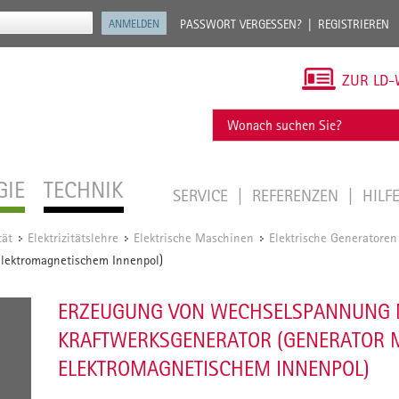
PASSWORT VERGESSEN?
REGISTRIEREN
ZUR LD-
GIE
TECHNIK
SERVICE
REFERENZEN
HILF
tät
Elektrizitätslehre
Elektrische Maschinen
Elektrische Generatoren
/
/
/
elektromagnetischem Innenpol)
ERZEUGUNG VON WECHSELSPANNUNG 
KRAFTWERKSGENERATOR (GENERATOR 
ELEKTROMAGNETISCHEM INNENPOL)