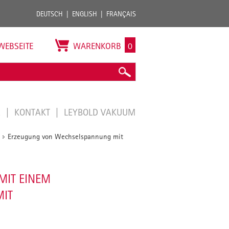
DEUTSCH
ENGLISH
FRANÇAIS
WEBSEITE
WARENKORB
0
E
KONTAKT
LEYBOLD VAKUUM
Erzeugung von Wechselspannung mit
/
MIT EINEM
MIT