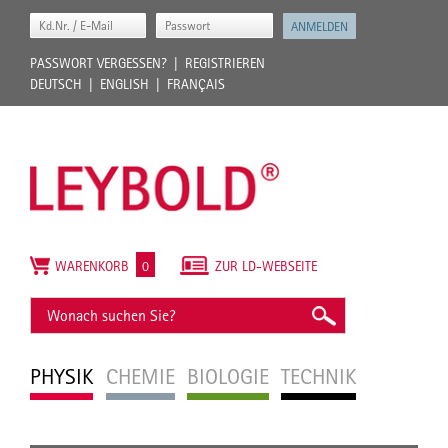
PASSWORT VERGESSEN?
REGISTRIEREN
DEUTSCH
ENGLISH
FRANÇAIS
WARENKORB
0
ZUR LD-WEBSEITE
PHYSIK
CHEMIE
BIOLOGIE
TECHNIK