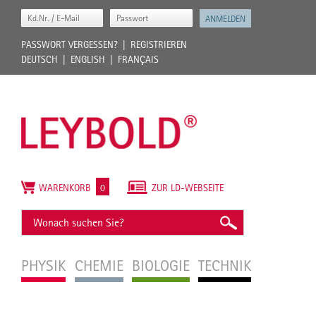
PASSWORT VERGESSEN?
REGISTRIEREN
DEUTSCH
ENGLISH
FRANÇAIS
WARENKORB
0
ZUR LD-WEBSEITE
PHYSIK
CHEMIE
BIOLOGIE
TECHNIK