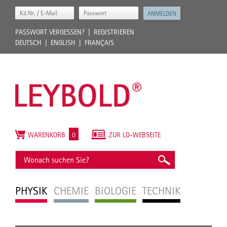
PASSWORT VERGESSEN?
REGISTRIEREN
DEUTSCH
ENGLISH
FRANÇAIS
WARENKORB
0
ZUR LD-WEBSEITE
PHYSIK
CHEMIE
BIOLOGIE
TECHNIK