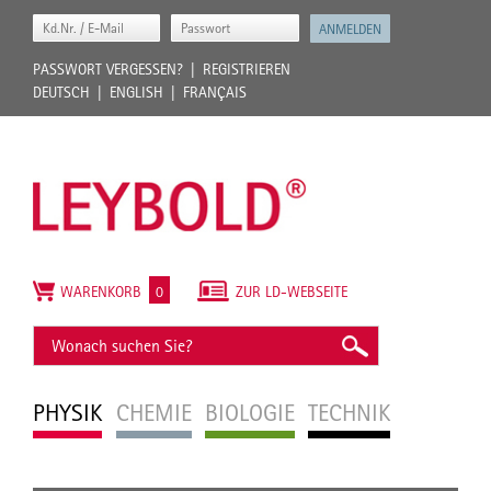
PASSWORT VERGESSEN?
REGISTRIEREN
DEUTSCH
ENGLISH
FRANÇAIS
WARENKORB
0
ZUR LD-WEBSEITE
PHYSIK
CHEMIE
BIOLOGIE
TECHNIK