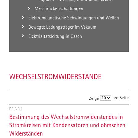
Messbrückenschaltungen
Elektromagnetische Schwingungen und Wellen
Bewegte Ladungsträger im Vakuum
Elektrizitätsleitung in Gasen
WECHSELSTROMWIDERSTÄNDE
pro Seite
Zeige
P3.6.3.1
Bestimmung des Wechselstromwiderstandes in
Stromkreisen mit Kondensatoren und ohmschen
Widerständen