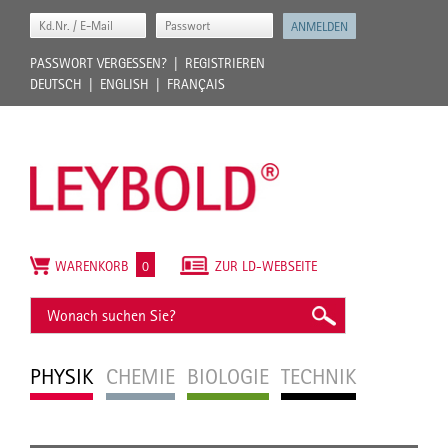
PASSWORT VERGESSEN?
REGISTRIEREN
DEUTSCH
ENGLISH
FRANÇAIS
WARENKORB
0
ZUR LD-WEBSEITE
PHYSIK
CHEMIE
BIOLOGIE
TECHNIK