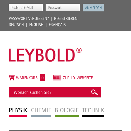
PASSWORT VERGESSEN?
REGISTRIEREN
DEUTSCH
ENGLISH
FRANÇAIS
WARENKORB
0
ZUR LD-WEBSEITE
PHYSIK
CHEMIE
BIOLOGIE
TECHNIK