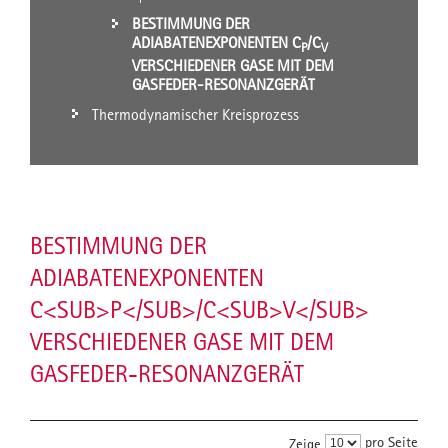
BESTIMMUNG DER
ADIABATENEXPONENTEN C
/C
P
V
VERSCHIEDENER GASE MIT DEM
GASFEDER-RESONANZGERÄT
Thermodynamischer Kreisprozess
BESTIMMUNG DER
ADIABATENEXPONENTEN
C<SUB>P</SUB>/C<SUB>V</SUB>
VERSCHIEDENER GASE MIT DEM
GASFEDER-RESONANZGERÄT
pro Seite
Zeige