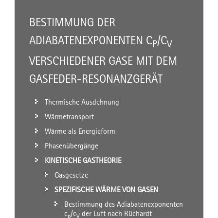
BESTIMMUNG DER
ADIABATENEXPONENTEN C
/C
P
V
VERSCHIEDENER GASE MIT DEM
GASFEDER-RESONANZGERÄT
Thermische Ausdehnung
Wärmetransport
Wärme als Energieform
Phasenübergänge
KINETISCHE GASTHEORIE
Gasgesetze
SPEZIFISCHE WÄRME VON GASEN
Bestimmung des Adiabatenexponenten
c
/c
der Luft nach Rüchardt
p
V