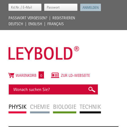
PASSWORT VERGESSEN?
REGISTRIEREN
DEUTSCH
ENGLISH
FRANÇAIS
WARENKORB
0
ZUR LD-WEBSEITE
PHYSIK
CHEMIE
BIOLOGIE
TECHNIK