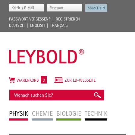
PASSWORT VERGESSEN?
REGISTRIEREN
DEUTSCH
ENGLISH
FRANÇAIS
WARENKORB
0
ZUR LD-WEBSEITE
PHYSIK
CHEMIE
BIOLOGIE
TECHNIK