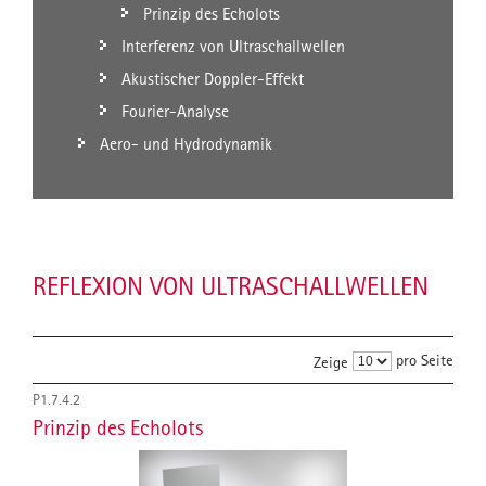
Prinzip des Echolots
Interferenz von Ultraschallwellen
Akustischer Doppler-Effekt
Fourier-Analyse
Aero- und Hydrodynamik
REFLEXION VON ULTRASCHALLWELLEN
pro Seite
Zeige
P1.7.4.2
Prinzip des Echolots