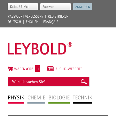
PASSWORT VERGESSEN?
REGISTRIEREN
DEUTSCH
ENGLISH
FRANÇAIS
WARENKORB
0
ZUR LD-WEBSEITE
PHYSIK
CHEMIE
BIOLOGIE
TECHNIK