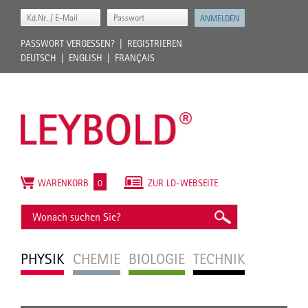
PASSWORT VERGESSEN?
REGISTRIEREN
DEUTSCH
ENGLISH
FRANÇAIS
WARENKORB
0
ZUR LD-WEBSEITE
PHYSIK
CHEMIE
BIOLOGIE
TECHNIK