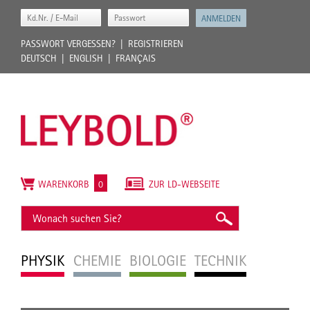
PASSWORT VERGESSEN?
REGISTRIEREN
DEUTSCH
ENGLISH
FRANÇAIS
WARENKORB
0
ZUR LD-WEBSEITE
PHYSIK
CHEMIE
BIOLOGIE
TECHNIK