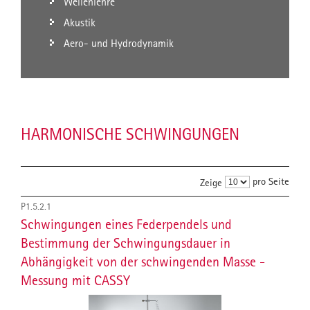
Wellenlehre
Akustik
Aero- und Hydrodynamik
HARMONISCHE SCHWINGUNGEN
pro Seite
Zeige
P1.5.2.1
Schwingungen eines Federpendels und
Bestimmung der Schwingungsdauer in
Abhängigkeit von der schwingenden Masse -
Messung mit CASSY