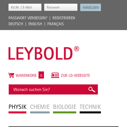
PASSWORT VERGESSEN?
REGISTRIEREN
DEUTSCH
ENGLISH
FRANÇAIS
WARENKORB
0
ZUR LD-WEBSEITE
PHYSIK
CHEMIE
BIOLOGIE
TECHNIK