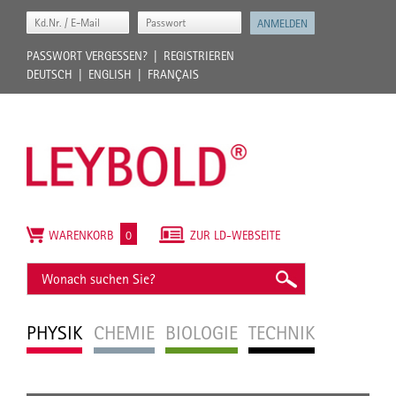
PASSWORT VERGESSEN?
REGISTRIEREN
DEUTSCH
ENGLISH
FRANÇAIS
WARENKORB
0
ZUR LD-WEBSEITE
PHYSIK
CHEMIE
BIOLOGIE
TECHNIK