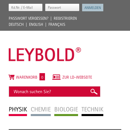
PASSWORT VERGESSEN?
REGISTRIEREN
DEUTSCH
ENGLISH
FRANÇAIS
WARENKORB
0
ZUR LD-WEBSEITE
PHYSIK
CHEMIE
BIOLOGIE
TECHNIK