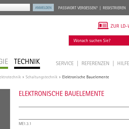
PASSWORT VERGESSEN?
REGISTRIEREN
ZUR LD-
GIE
TECHNIK
SERVICE
REFERENZEN
HILF
ktrotechnik
Schaltungstechnik
Elektronische Bauelemente
/
/
ELEKTRONISCHE BAUELEMENTE
ME1.3.1