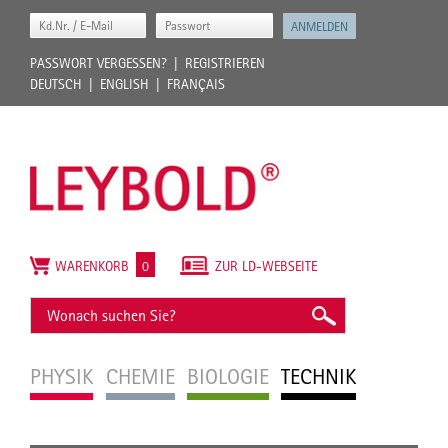
PASSWORT VERGESSEN?
REGISTRIEREN
DEUTSCH
ENGLISH
FRANÇAIS
WARENKORB
0
ZUR LD-WEBSEITE
PHYSIK
CHEMIE
BIOLOGIE
TECHNIK