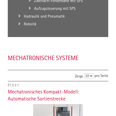
Zweifach-Förderband mit SPS
Aufzugsteuerung mit SPS
Hydraulik und Pneumatik
Robotik
MECHATRONISCHE SYSTEME
pro Seite
Zeige
E7.4.3.1
Mechatronisches Kompakt-Modell:
Automatische Sortierstrecke