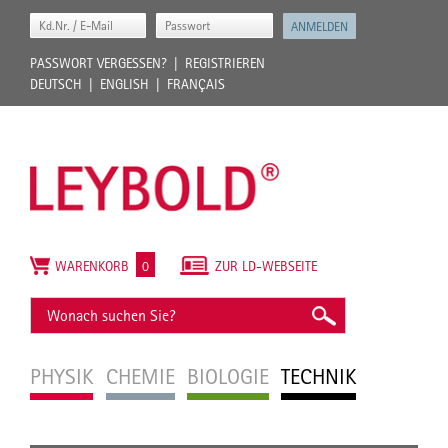
PASSWORT VERGESSEN?
REGISTRIEREN
DEUTSCH
ENGLISH
FRANÇAIS
WARENKORB
0
ZUR LD-WEBSEITE
PHYSIK
CHEMIE
BIOLOGIE
TECHNIK