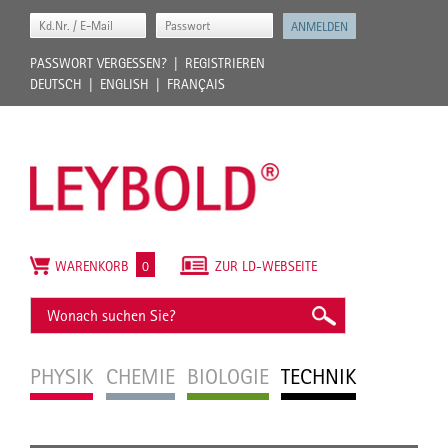
PASSWORT VERGESSEN?
REGISTRIEREN
DEUTSCH
ENGLISH
FRANÇAIS
WARENKORB
0
ZUR LD-WEBSEITE
PHYSIK
CHEMIE
BIOLOGIE
TECHNIK