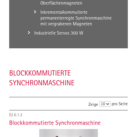
Oberflächenmagneten
Inkrementalkommutierte
permanenterregte Synchronmaschine
mit vergrabenen Magneten
Industrielle Servos 300 W
BLOCKKOMMUTIERTE
SYNCHRONMASCHINE
pro Seite
Zeige
E2.6.1.2
Blockkommutierte Synchronmaschine