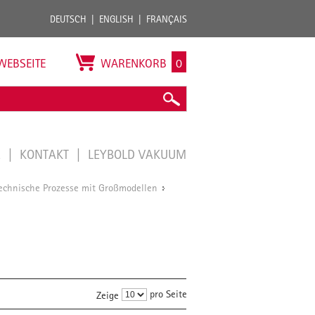
DEUTSCH
ENGLISH
FRANÇAIS
WEBSEITE
WARENKORB
0
E
KONTAKT
LEYBOLD VAKUUM
echnische Prozesse mit Großmodellen
/
pro Seite
Zeige