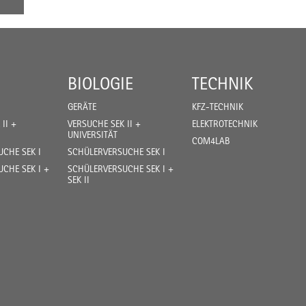
BIOLOGIE
TECHNIK
GERÄTE
KFZ-TECHNIK
II +
VERSUCHE SEK II +
ELEKTROTECHNIK
UNIVERSITÄT
COM4LAB
CHE SEK I
SCHÜLERVERSUCHE SEK I
CHE SEK I +
SCHÜLERVERSUCHE SEK I +
SEK II