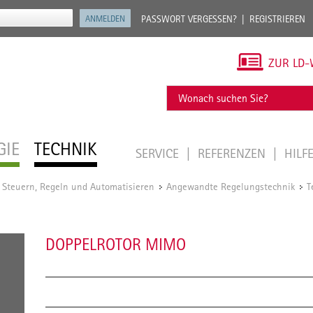
PASSWORT VERGESSEN?
REGISTRIEREN
ZUR LD-
GIE
TECHNIK
SERVICE
REFERENZEN
HILF
 Steuern, Regeln und Automatisieren
Angewandte Regelungstechnik
T
/
/
DOPPELROTOR MIMO