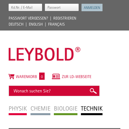
PASSWORT VERGESSEN?
REGISTRIEREN
DEUTSCH
ENGLISH
FRANÇAIS
WARENKORB
0
ZUR LD-WEBSEITE
PHYSIK
CHEMIE
BIOLOGIE
TECHNIK