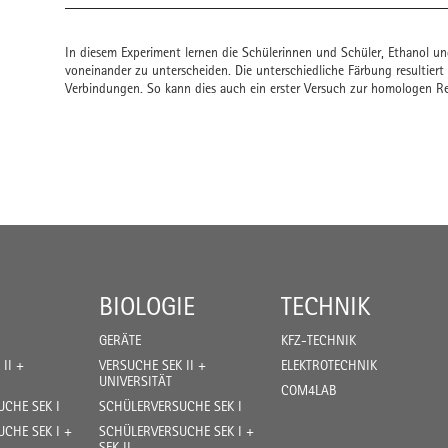
In diesem Experiment lernen die Schülerinnen und Schüler, Ethanol 
voneinander zu unterscheiden. Die unterschiedliche Färbung resultiert
Verbindungen. So kann dies auch ein erster Versuch zur homologen Rei
BIOLOGIE
TECHNIK
GERÄTE
KFZ-TECHNIK
II +
VERSUCHE SEK II +
ELEKTROTECHNIK
UNIVERSITÄT
COM4LAB
CHE SEK I
SCHÜLERVERSUCHE SEK I
CHE SEK I +
SCHÜLERVERSUCHE SEK I +
SEK II