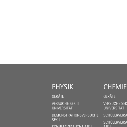
PHYSIK
CHEMIE
GERÄTE
GERÄTE
VERSUCHE SEK II +
VERSUCHE SEK 
UNIVERSITÄT
UNIVERSITÄT
DEMONSTRATIONSVERSUCHE
SCHÜLERVERSU
SEK I
SCHÜLERVERSU
SCHÜLERVERSUCHE SEK I
SEK II