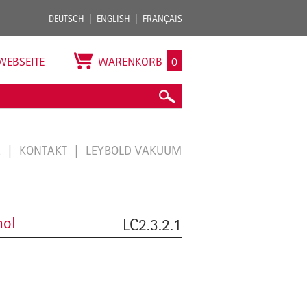
DEUTSCH
ENGLISH
FRANÇAIS
WEBSEITE
WARENKORB
0
E
KONTAKT
LEYBOLD VAKUUM
nol
LC2.3.2.1