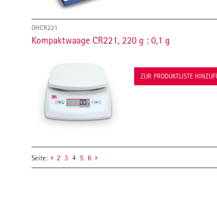
OHCR221
Kompaktwaage CR221, 220 g : 0,1 g
ZUR PRODUKTLISTE HINZU
Seite:
2
3
4
5
6