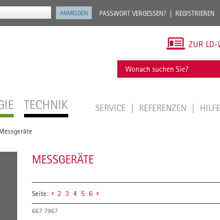
PASSWORT VERGESSEN?
REGISTRIEREN
ZUR LD-
GIE
TECHNIK
SERVICE
REFERENZEN
HILF
Messgeräte
MESSGERÄTE
Seite:
2
3
4
5
6
667 7967