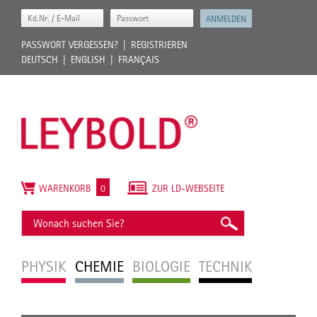
PASSWORT VERGESSEN?
REGISTRIEREN
DEUTSCH
ENGLISH
FRANÇAIS
WARENKORB
0
ZUR LD-WEBSEITE
PHYSIK
CHEMIE
BIOLOGIE
TECHNIK