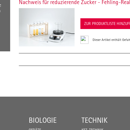
Nachweis für reduzierende Zucker - Fehling-Rea
e
n
ZUR PRODUKTLISTE HINZU
Dieser Artikel enthält Gefah
BIOLOGIE
TECHNIK