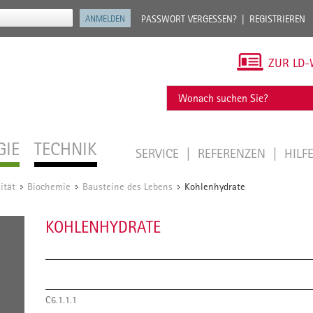
PASSWORT VERGESSEN?
REGISTRIEREN
ZUR LD-
GIE
TECHNIK
SERVICE
REFERENZEN
HILF
ität
Biochemie
Bausteine des Lebens
Kohlenhydrate
/
/
/
KOHLENHYDRATE
C6.1.1.1