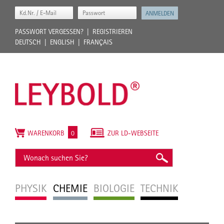
PASSWORT VERGESSEN?
REGISTRIEREN
DEUTSCH
ENGLISH
FRANÇAIS
WARENKORB
0
ZUR LD-WEBSEITE
PHYSIK
CHEMIE
BIOLOGIE
TECHNIK