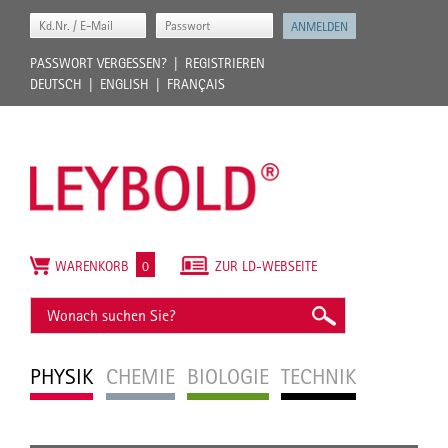
PASSWORT VERGESSEN?
REGISTRIEREN
DEUTSCH
ENGLISH
FRANÇAIS
WARENKORB
0
ZUR LD-WEBSEITE
PHYSIK
CHEMIE
BIOLOGIE
TECHNIK