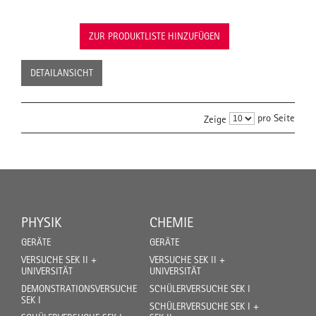
ZUR PRODUKTLISTE HINZUFÜGEN
DETAILANSICHT
pro Seite
Zeige
PHYSIK
CHEMIE
GERÄTE
GERÄTE
VERSUCHE SEK II +
VERSUCHE SEK II +
UNIVERSITÄT
UNIVERSITÄT
DEMONSTRATIONSVERSUCHE
SCHÜLERVERSUCHE SEK I
SEK I
SCHÜLERVERSUCHE SEK I +